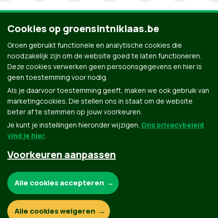
Cookies op groensintniklaas.be
Groen gebruikt functionele en analytische cookies die
noodzakelijk zijn om de website goed te laten functioneren.
Deze cookies verwerken geen persoonsgegevens en hier is
geen toestemming voor nodig.
Als je daarvoor toestemming geeft, maken we ook gebruik van
marketingcookies. Die stellen ons in staat om de website
beter af te stemmen op jouw voorkeuren.
Je kunt je instellingen hieronder wijzigen.
Ons privacybeleid
vind je hier
.
Voorkeuren aanpassen
Groen.be
Noodzakelijke cookies:
Alle cookies accepteren
Contact
Privacybeleid
Functionele en analytische cookies:
Alle cookies weigeren