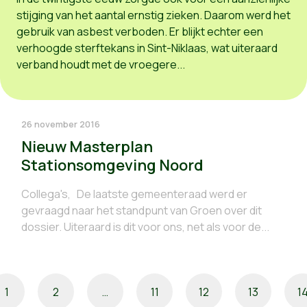
stijging van het aantal ernstig zieken. Daarom werd het
gebruik van asbest verboden. Er blijkt echter een
verhoogde sterftekans in Sint-Niklaas, wat uiteraard
verband houdt met de vroegere...
26 november 2016
Nieuw Masterplan
Stationsomgeving Noord
Collega's, De laatste gemeenteraad werd er
gevraagd naar het standpunt van Groen over dit
dossier. Uiteraard is dit voor ons, net als voor de...
1
2
…
11
12
13
1