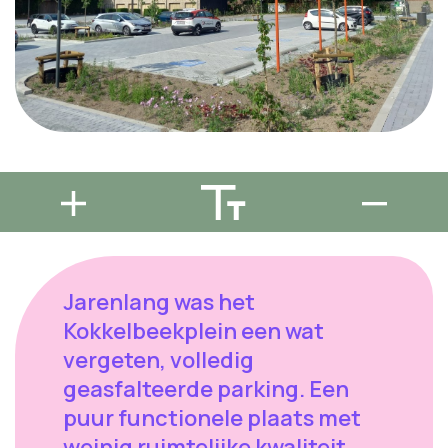
Jarenlang was het
Kokkelbeekplein een wat
vergeten, volledig
geasfalteerde parking. Een
puur functionele plaats met
weinig ruimtelijke kwaliteit.