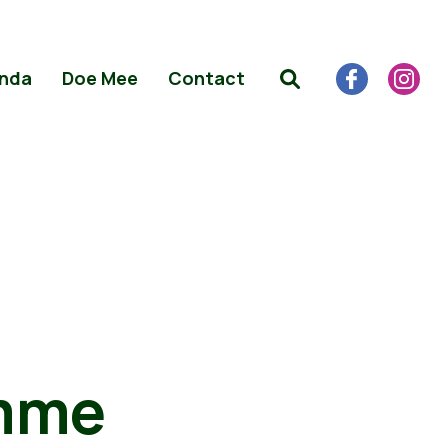
nda
Doe Mee
Contact
omme