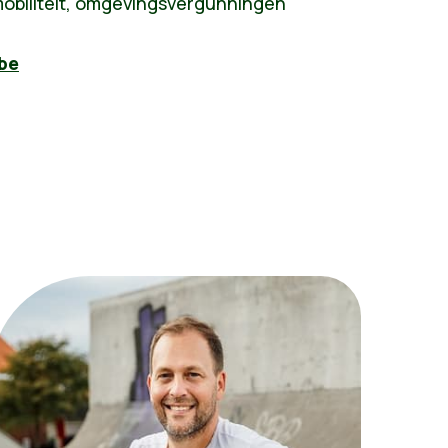
mobiliteit, omgevingsvergunningen
be