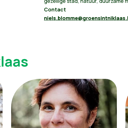
gezellige stad, natuur, duurzame 
Contact
niels.blomme@groensintniklaas.
klaas