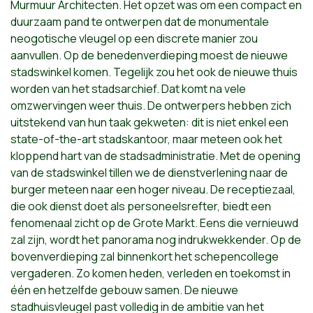
Murmuur Architecten. Het opzet was om een compact en
duurzaam pand te ontwerpen dat de monumentale
neogotische vleugel op een discrete manier zou
aanvullen. Op de benedenverdieping moest de nieuwe
stadswinkel komen. Tegelijk zou het ook de nieuwe thuis
worden van het stadsarchief. Dat komt na vele
omzwervingen weer thuis. De ontwerpers hebben zich
uitstekend van hun taak gekweten: dit is niet enkel een
state-of-the-art stadskantoor, maar meteen ook het
kloppend hart van de stadsadministratie. Met de opening
van de stadswinkel tillen we de dienstverlening naar de
burger meteen naar een hoger niveau. De receptiezaal,
die ook dienst doet als personeelsrefter, biedt een
fenomenaal zicht op de Grote Markt. Eens die vernieuwd
zal zijn, wordt het panorama nog indrukwekkender. Op de
bovenverdieping zal binnenkort het schepencollege
vergaderen. Zo komen heden, verleden en toekomst in
één en hetzelfde gebouw samen. De nieuwe
stadhuisvleugel past volledig in de ambitie van het