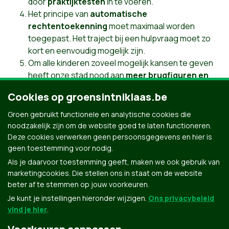
door
praktijktesten
in te voeren.
Het principe van
automatische
rechtentoekenning
moet maximaal worden
toegepast. Het traject bij een hulpvraag moet zo
kort en eenvoudig mogelijk zijn.
Om alle kinderen zoveel mogelijk kansen te geven
heeft onze stad nood aan
meer brugfiguren en
armoedewerkers
die de strijd tegen armoede
Cookies op groensintniklaas.be
aanpakken in nauw contact en overleg met
scholen.
Groen gebruikt functionele en analytische cookies die
noodzakelijk zijn om de website goed te laten functioneren.
Meer acties en ons volledig sociaal programma
Deze cookies verwerken geen persoonsgegevens en hier is
#iedereenmee
geen toestemming voor nodig.
Als je daarvoor toestemming geeft, maken we ook gebruik van
marketingcookies. Die stellen ons in staat om de website
beter af te stemmen op jouw voorkeuren.
Je kunt je instellingen hieronder wijzigen.
Ons privacybeleid
vind je hier
.