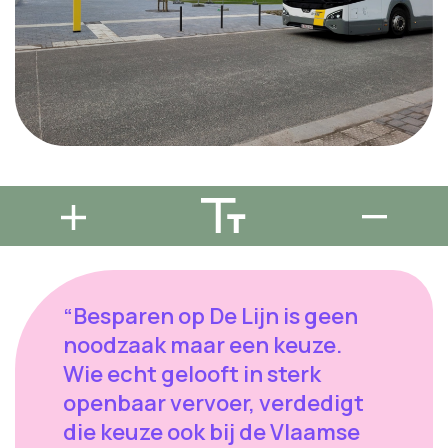
“Besparen op De Lijn is geen
noodzaak maar een keuze.
Wie echt gelooft in sterk
openbaar vervoer, verdedigt
die keuze ook bij de Vlaamse