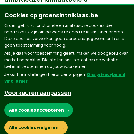
Cookies op groensintniklaas.be
Groen gebruikt functionele en analytische cookies die
noodzakelijk zijn om de website goed te laten functioneren.
Deze cookies verwerken geen persoonsgegevens en hier is
geen toestemming voor nodig.
Als je daarvoor toestemming geeft, maken we ook gebruik van
marketingcookies. Die stellen ons in staat om de website
beter af te stemmen op jouw voorkeuren.
Je kunt je instellingen hieronder wijzigen.
Ons privacybeleid
vind je hier
.
Voorkeuren aanpassen
Groen.be
Noodzakelijke cookies:
Alle cookies accepteren
Contact
Privacybeleid
Functionele en analytische cookies:
Alle cookies weigeren
© Copyright Groen 2026 | Gemaakt met
NationBuilder
| Gebouwd door
Tectonica