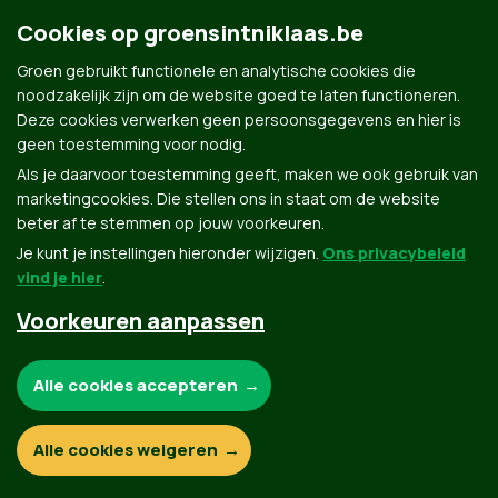
Groen.be
Cookies op groensintniklaas.be
Groen gebruikt functionele en analytische cookies die
Contact
noodzakelijk zijn om de website goed te laten functioneren.
Privacybeleid
Deze cookies verwerken geen persoonsgegevens en hier is
geen toestemming voor nodig.
© Copyright Groen 2026 | Gemaakt met
NationBuilder
| Gebouwd door
Tectonica
Als je daarvoor toestemming geeft, maken we ook gebruik van
marketingcookies. Die stellen ons in staat om de website
beter af te stemmen op jouw voorkeuren.
Je kunt je instellingen hieronder wijzigen.
Ons privacybeleid
vind je hier
.
Voorkeuren aanpassen
Noodzakelijke cookies:
Alle cookies accepteren
Functionele en analytische cookies:
Alle cookies weigeren