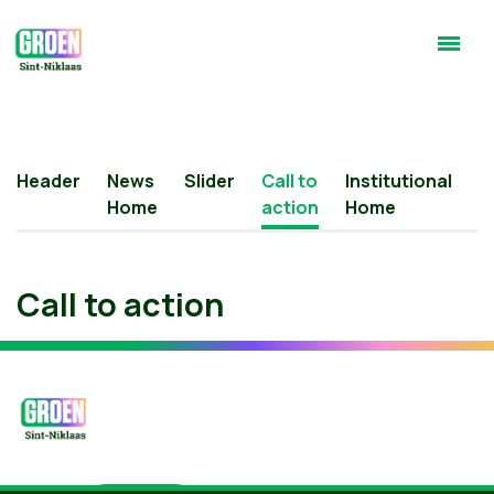
Header
News
Slider
Call to
Institutional
H
Home
action
Home
b
Call to action