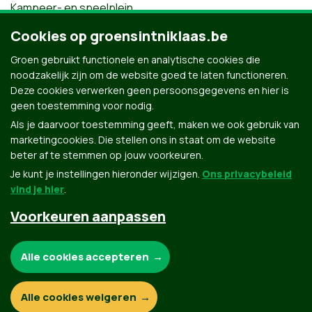
Kampeer- en speelplein
Puytvoet,
Cookies op groensintniklaas.be
Zomerfeest Groen Sint-Niklaas 2026
Groen gebruikt functionele en analytische cookies die
noodzakelijk zijn om de website goed te laten functioneren.
Deze cookies verwerken geen persoonsgegevens en hier is
geen toestemming voor nodig.
Als je daarvoor toestemming geeft, maken we ook gebruik van
marketingcookies. Die stellen ons in staat om de website
beter af te stemmen op jouw voorkeuren.
Je kunt je instellingen hieronder wijzigen.
Ons privacybeleid
vind je hier
.
Voorkeuren aanpassen
Groen.be
Noodzakelijke cookies:
Alle cookies accepteren
Contact
Privacybeleid
Functionele en analytische cookies:
Alle cookies weigeren
© Copyright Groen 2026 | Gemaakt met
NationBuilder
| Gebouwd door
Tectonica