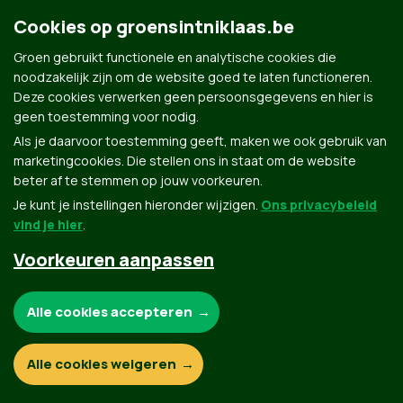
83ab7490|Vincent De Meyer
Cookies op groensintniklaas.be
mailto:
Groen gebruikt functionele en analytische cookies die
vdemeyer@gmail.com
|
vdemeyer@gmail.com
noodzakelijk zijn om de website goed te laten functioneren.
Deze cookies verwerken geen persoonsgegevens en hier is
geen toestemming voor nodig.
Als je daarvoor toestemming geeft, maken we ook gebruik van
marketingcookies. Die stellen ons in staat om de website
beter af te stemmen op jouw voorkeuren.
Je kunt je instellingen hieronder wijzigen.
Ons privacybeleid
Groen.be
vind je hier
.
Voorkeuren aanpassen
Contact
Privacybeleid
Noodzakelijke cookies:
Alle cookies accepteren
© Copyright Groen 2026 | Gemaakt met
NationBuilder
| Gebouwd door
Tectonica
Functionele en analytische cookies:
Alle cookies weigeren