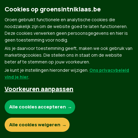
mailto:
robbe.wauman.wa@gmail.com
|
robbe.wauman.wa@g
Cookies op groensintniklaas.be
Groen gebruikt functionele en analytische cookies die
noodzakelijk zijn om de website goed te laten functioneren.
Deze cookies verwerken geen persoonsgegevens en hier is
geen toestemming voor nodig.
Als je daarvoor toestemming geeft, maken we ook gebruik van
marketingcookies. Die stellen ons in staat om de website
Groen.be
beter af te stemmen op jouw voorkeuren.
Je kunt je instellingen hieronder wijzigen.
Ons privacybeleid
vind je hier
.
Contact
Privacybeleid
Voorkeuren aanpassen
© Copyright Groen 2026 | Gemaakt met
NationBuilder
| Gebouwd door
Tectonica
Noodzakelijke cookies:
Alle cookies accepteren
Functionele en analytische cookies:
Alle cookies weigeren