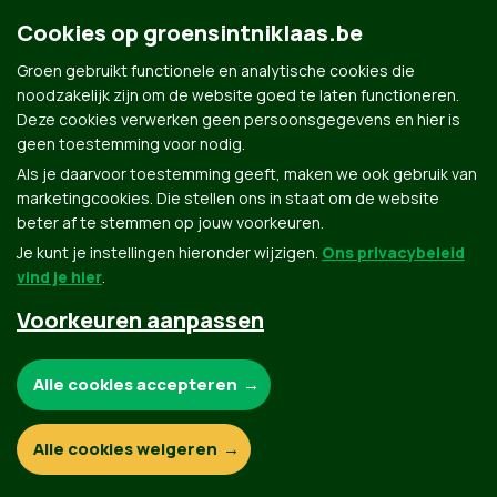
mailto:
pauldemeester@telenet.be
|
pauldemeester@telene
Cookies op groensintniklaas.be
Groen gebruikt functionele en analytische cookies die
noodzakelijk zijn om de website goed te laten functioneren.
Deze cookies verwerken geen persoonsgegevens en hier is
geen toestemming voor nodig.
Als je daarvoor toestemming geeft, maken we ook gebruik van
marketingcookies. Die stellen ons in staat om de website
Groen.be
beter af te stemmen op jouw voorkeuren.
Je kunt je instellingen hieronder wijzigen.
Ons privacybeleid
vind je hier
.
Contact
Privacybeleid
Voorkeuren aanpassen
© Copyright Groen 2026 | Gemaakt met
NationBuilder
| Gebouwd door
Tectonica
Noodzakelijke cookies:
Alle cookies accepteren
Functionele en analytische cookies:
Alle cookies weigeren