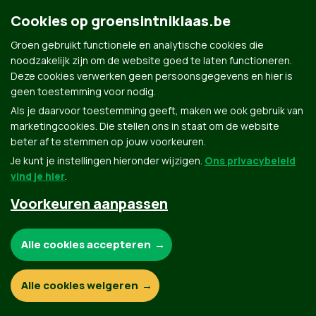
Cookies op groensintniklaas.be
Groen gebruikt functionele en analytische cookies die
Groen.be
noodzakelijk zijn om de website goed te laten functioneren.
Deze cookies verwerken geen persoonsgegevens en hier is
geen toestemming voor nodig.
Contact
Privacybeleid
Als je daarvoor toestemming geeft, maken we ook gebruik van
marketingcookies. Die stellen ons in staat om de website
© Copyright Groen 2026 | Gemaakt met
NationBuilder
| Gebouwd door
Tectonica
beter af te stemmen op jouw voorkeuren.
Je kunt je instellingen hieronder wijzigen.
Ons privacybeleid
vind je hier
.
Voorkeuren aanpassen
Noodzakelijke cookies:
Alle cookies accepteren
Functionele en analytische cookies:
Alle cookies weigeren