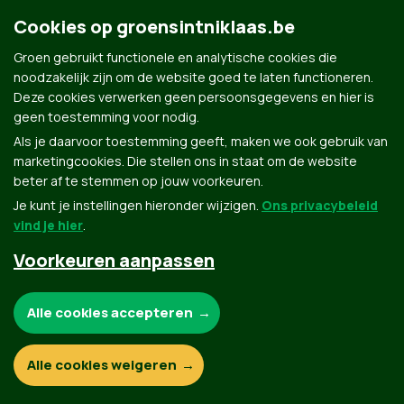
Cookies op groensintniklaas.be
Groen gebruikt functionele en analytische cookies die
Groen.be
noodzakelijk zijn om de website goed te laten functioneren.
Deze cookies verwerken geen persoonsgegevens en hier is
geen toestemming voor nodig.
Contact
Privacybeleid
Als je daarvoor toestemming geeft, maken we ook gebruik van
marketingcookies. Die stellen ons in staat om de website
© Copyright Groen 2026 | Gemaakt met
NationBuilder
| Gebouwd door
Tectonica
beter af te stemmen op jouw voorkeuren.
Je kunt je instellingen hieronder wijzigen.
Ons privacybeleid
vind je hier
.
Voorkeuren aanpassen
Noodzakelijke cookies:
Alle cookies accepteren
Functionele en analytische cookies:
Alle cookies weigeren