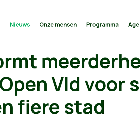
Nieuws
Onze mensen
Programma
Age
ormt meerderhe
Open Vld voor s
n fiere stad