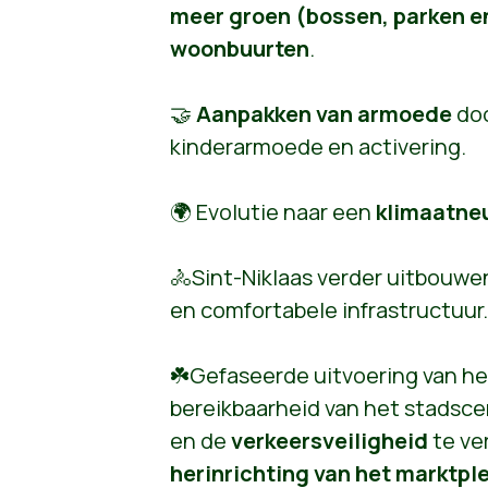
meer groen (bossen, parken en 
woonbuurten
.
🤝
Aanpakken van armoede
doo
kinderarmoede en activering.
🌍 Evolutie naar een
klimaatneu
🚴Sint-Niklaas verder uitbouwe
en comfortabele infrastructuur.
☘️Gefaseerde uitvoering van he
bereikbaarheid van het stadsc
en de
verkeersveiligheid
te ve
herinrichting van het marktpl