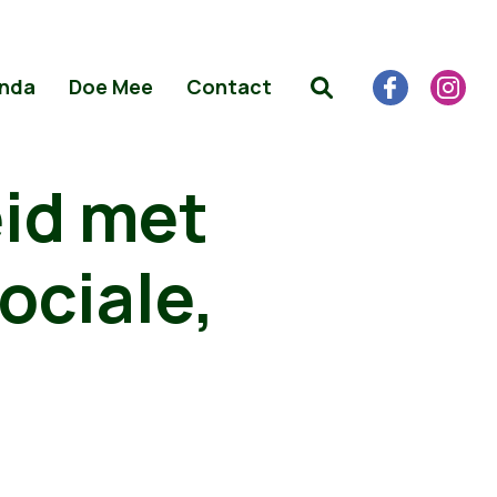
nda
Doe Mee
Contact
id met
ociale,