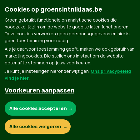
https://www.linkedin.com/in/dimitrisbousoulas/|Dimitris
Bousoulas
Cookies op groensintniklaas.be
Groen gebruikt functionele en analytische cookies die
mailto:
dimitris.bousoulas@outlook.com
|
dimitris.bousoula
noodzakelijk zijn om de website goed te laten functioneren.
Deze cookies verwerken geen persoonsgegevens en hier is
geen toestemming voor nodig.
Als je daarvoor toestemming geeft, maken we ook gebruik van
marketingcookies. Die stellen ons in staat om de website
beter af te stemmen op jouw voorkeuren.
Je kunt je instellingen hieronder wijzigen.
Ons privacybeleid
vind je hier
.
Groen.be
Voorkeuren aanpassen
Contact
Privacybeleid
Noodzakelijke cookies:
Alle cookies accepteren
© Copyright Groen 2026 | Gemaakt met
NationBuilder
| Gebouwd door
Tectonica
Functionele en analytische cookies:
Alle cookies weigeren