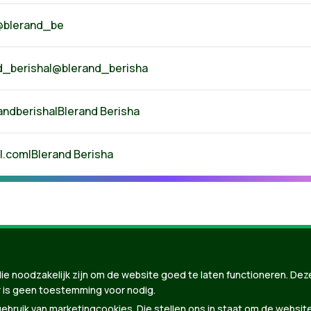
|@blerand_be
d_berisha|@blerand_berisha
randberisha|Blerand Berisha
l.com
|Blerand Berisha
ie noodzakelijk zijn om de website goed te laten functioneren. Dez
 is geen toestemming voor nodig.
bruik van marketingcookies. Die stellen ons in staat om de websit