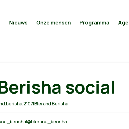
Nieuws
Onze mensen
Programma
Age
Berisha social
d.berisha.2107|Blerand Berisha
rand_berisha|@blerand_berisha